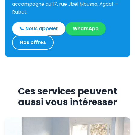
accompagne au 17, rue Jbel Moussa, Agdal —
Rabat.
📞 Nous appeler
WhatsApp
Nos offres
Ces services peuvent
aussi vous intéresser